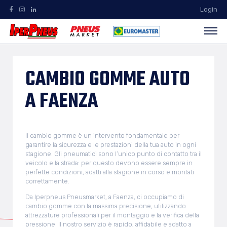
Login
CAMBIO GOMME AUTO
A FAENZA
Il cambio gomme è un intervento fondamentale per
garantire la sicurezza e le prestazioni della tua auto in ogni
stagione. Gli pneumatici sono l’unico punto di contatto tra il
veicolo e la strada: per questo devono essere sempre in
perfette condizioni, adatti alla stagione in corso e montati
correttamente.
Da Iperpneus Pneusmarket, a Faenza, ci occupiamo di
cambio gomme con la massima precisione, utilizzando
attrezzature professionali per il montaggio e la verifica della
pressione. Il nostro servizio è rapido, affidabile e adatto a