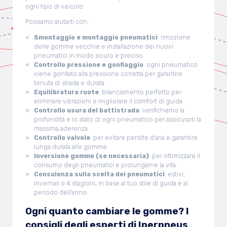
ogni tipo di veicolo.
Possiamo aiutarti con:
Smontaggio e montaggio pneumatici
: rimozione
delle gomme vecchie e installazione dei nuovi
pneumatici in modo sicuro e preciso.
Controllo pressione e gonfiaggio
: ogni pneumatico
viene gonfiato alla pressione corretta per garantire
tenuta di strada e durata.
Equilibratura ruote
: bilanciamento perfetto per
eliminare vibrazioni e migliorare il comfort di guida.
Controllo usura del battistrada
: verifichiamo la
profondità e lo stato di ogni pneumatico per assicurarti la
massima aderenza.
Controllo valvole
: per evitare perdite d’aria e garantire
lunga durata alle gomme.
Inversione gomme (se necessaria)
: per ottimizzare il
consumo degli pneumatici e prolungarne la vita.
Consulenza sulla scelta dei pneumatici
: estivi,
invernali o 4 stagioni, in base al tuo stile di guida e al
periodo dell’anno.
Ogni quanto cambiare le gomme? I
consigli degli esperti di Iperpneus