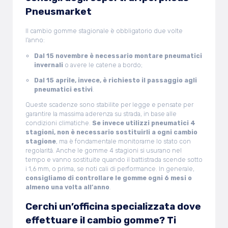
Pneusmarket
Il cambio gomme stagionale è obbligatorio due volte
l’anno:
Dal 15 novembre è necessario montare pneumatici
invernali
o avere le catene a bordo;
Dal 15 aprile, invece, è richiesto il passaggio agli
pneumatici estivi
.
Queste scadenze sono stabilite per legge e pensate per
garantire la massima aderenza su strada, in base alle
condizioni climatiche.
Se invece utilizzi pneumatici 4
stagioni, non è necessario sostituirli a ogni cambio
stagione
, ma è fondamentale monitorarne lo stato con
regolarità. Anche le gomme 4 stagioni si usurano nel
tempo e vanno sostituite quando il battistrada scende sotto
i 1,6 mm, o prima, se noti cali di performance. In generale,
consigliamo di controllare le gomme ogni 6 mesi o
almeno una volta all’anno
.
Cerchi un’officina specializzata dove
effettuare il cambio gomme? Ti