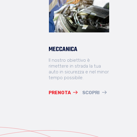
MECCANICA
Il nostro obiettivo è
rimettere in strada la tua
auto in sicurezza e nel minor
tempo possibile.
PRENOTA
SCOPRI