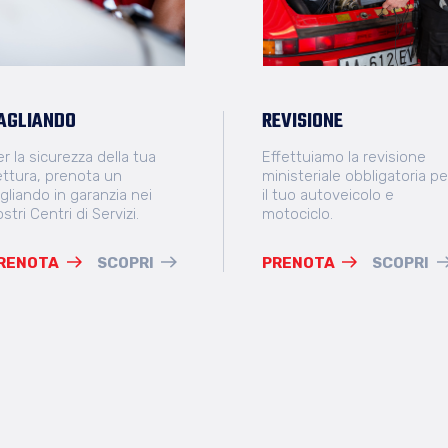
AGLIANDO
REVISIONE
r la sicurezza della tua
Effettuiamo la revisione
ettura, prenota un
ministeriale obbligatoria pe
gliando in garanzia nei
il tuo autoveicolo e
stri Centri di Servizi.
motociclo.
RENOTA
SCOPRI
PRENOTA
SCOPRI