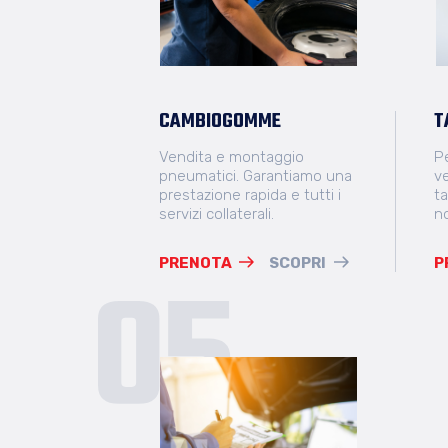
CAMBIOGOMME
T
Vendita e montaggio
Pe
pneumatici. Garantiamo una
v
prestazione rapida e tutti i
ta
servizi collaterali.
no
PRENOTA
SCOPRI
P