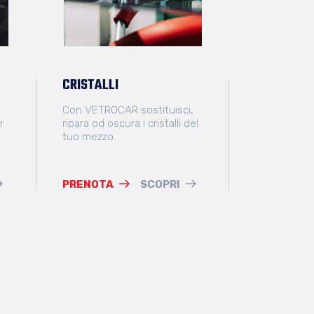
CRISTALLI
Con VETROCAR sostituisci,
r
ripara od oscura i cristalli del
tuo mezzo.
PRENOTA
SCOPRI