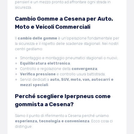
pensieri e un mezzo pronto ad affrontare ogni strada in
sicurezza.
Cambio Gomme a Cesena per Auto,
Moto e Veicoli Commerciali
Il
cambio delle gomme
è un’operazione fondamentale per
la sicurezza e il rispetto delle scadenze stagionali. Nei nostri
centri gestiamo:
Smontaggio e montaggio pneumatici stagionali o nuovi;
Equilibratura elettronica
;
Controllo e regolazione della
convergenza
;
Verifica pressione
e controllo usura battistrada;
Servizi dedicati a
auto, SUV, moto, van, autocarri e
mezzi speciali
.
Perché scegliere Iperpneus come
gommista a Cesena?
Siamo il punto di riferimento a Cesena perché uniamo
esperienza, tecnologia e convenienza
. Ecco cosa ci
distingue: