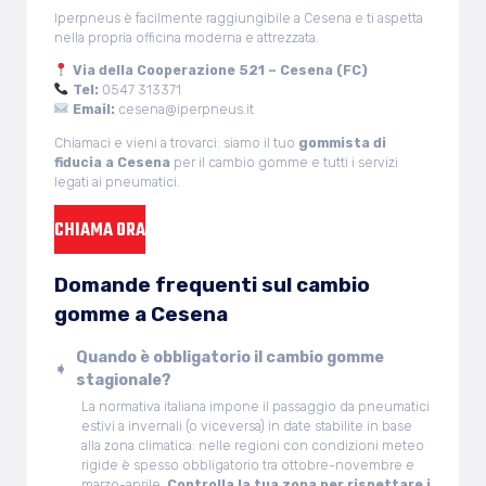
Iperpneus è facilmente raggiungibile a Cesena e ti aspetta
nella propria officina moderna e attrezzata.
Via della Cooperazione 521 – Cesena (FC)
Tel:
0547 313371
Email:
cesena@iperpneus.it
Chiamaci e vieni a trovarci: siamo il tuo
gommista di
fiducia a Cesena
per il cambio gomme e tutti i servizi
legati ai pneumatici.
CHIAMA ORA
Domande frequenti sul cambio
gomme a Cesena
Quando è obbligatorio il cambio gomme
stagionale?
La normativa italiana impone il passaggio da pneumatici
estivi a invernali (o viceversa) in date stabilite in base
alla zona climatica: nelle regioni con condizioni meteo
rigide è spesso obbligatorio tra ottobre-novembre e
marzo-aprile.
Controlla la tua zona per rispettare i