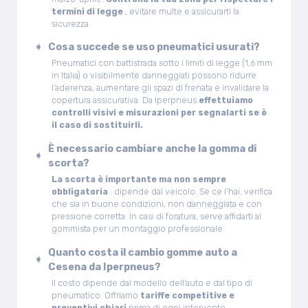
termini di legge
, evitare multe e assicurarti la
sicurezza.
Cosa succede se uso pneumatici usurati?
Pneumatici con battistrada sotto i limiti di legge (1,6 mm
in Italia) o visibilmente danneggiati possono ridurre
l’aderenza, aumentare gli spazi di frenata e invalidare la
copertura assicurativa. Da Iperpneus
effettuiamo
controlli visivi e misurazioni per segnalarti se è
il caso di sostituirli.
È necessario cambiare anche la gomma di
scorta?
La scorta è importante ma non sempre
obbligatoria
: dipende dal veicolo. Se ce l’hai, verifica
che sia in buone condizioni, non danneggiata e con
pressione corretta. In casi di foratura, serve affidarti al
gommista per un montaggio professionale.
Quanto costa il cambio gomme auto a
Cesena da Iperpneus?
Il costo dipende dal modello dell’auto e dal tipo di
pneumatico. Offriamo
tariffe competitive e
preventivi chiari
prima di ogni intervento.