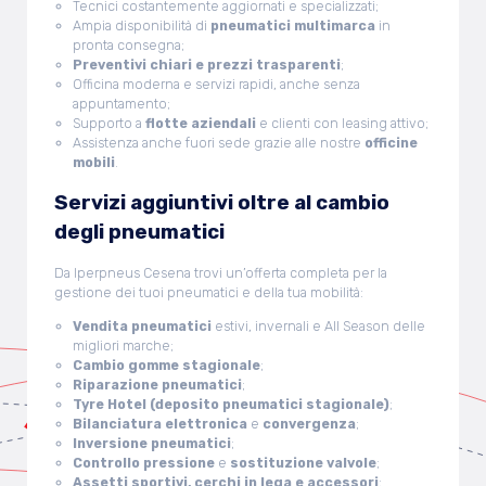
Tecnici costantemente aggiornati e specializzati;
Ampia disponibilità di
pneumatici multimarca
in
pronta consegna;
Preventivi chiari e prezzi trasparenti
;
Officina moderna e servizi rapidi, anche senza
appuntamento;
Supporto a
flotte aziendali
e clienti con leasing attivo;
Assistenza anche fuori sede grazie alle nostre
officine
mobili
.
Servizi aggiuntivi oltre al cambio
degli
pneumatici
Da Iperpneus Cesena trovi un’offerta completa per la
gestione dei tuoi pneumatici e della tua mobilità:
Vendita pneumatici
estivi, invernali e All Season delle
migliori marche;
Cambio gomme stagionale
;
Riparazione pneumatici
;
Tyre Hotel (deposito pneumatici stagionale)
;
Bilanciatura elettronica
e
convergenza
;
Inversione pneumatici
;
Controllo pressione
e
sostituzione valvole
;
Assetti sportivi, cerchi in lega e accessori
;