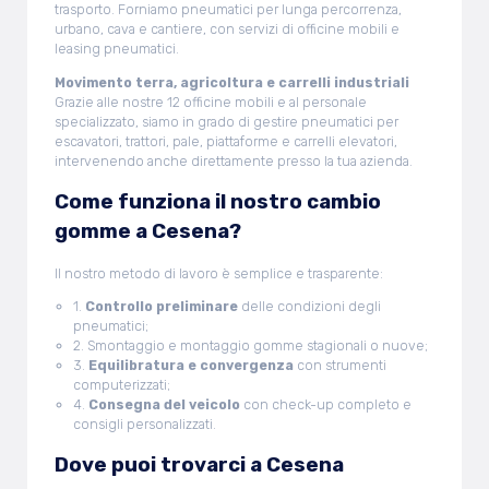
trasporto. Forniamo pneumatici per lunga percorrenza,
urbano, cava e cantiere, con servizi di officine mobili e
leasing pneumatici.
Movimento terra, agricoltura e carrelli industriali
Grazie alle nostre 12 officine mobili e al personale
specializzato, siamo in grado di gestire pneumatici per
escavatori, trattori, pale, piattaforme e carrelli elevatori,
intervenendo anche direttamente presso la tua azienda.
Come funziona il nostro cambio
gomme a Cesena?
Il nostro metodo di lavoro è semplice e trasparente:
1.
Controllo preliminare
delle condizioni degli
pneumatici;
2. Smontaggio e montaggio gomme stagionali o nuove;
3.
Equilibratura e convergenza
con strumenti
computerizzati;
4.
Consegna del veicolo
con check-up completo e
consigli personalizzati.
Dove puoi trovarci a Cesena