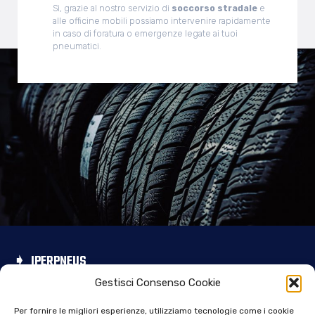
Sì, grazie al nostro servizio di
soccorso stradale
e
alle officine mobili possiamo intervenire rapidamente
in caso di foratura o emergenze legate ai tuoi
pneumatici.
IPERPNEUS
Gestisci Consenso Cookie
Forlì:
Via Correcchio, 2
47122 Forlì (FC)
Per fornire le migliori esperienze, utilizziamo tecnologie come i cookie