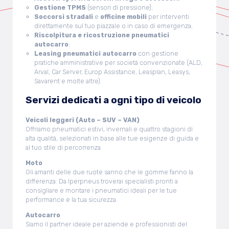
Gestione TPMS
(sensori di pressione);
Soccorsi stradali
e
officine mobili
per interventi
direttamente sul tuo piazzale o in caso di emergenza;
Riscolpitura e ricostruzione pneumatici
autocarro
;
Leasing pneumatici autocarro
con gestione
pratiche amministrative per società convenzionate (ALD,
Arval, Car Server, Europ Assistance, Leasplan, Leasys,
Savarent e molte altre).
Servizi dedicati a ogni tipo di veicolo
Veicoli leggeri (Auto – SUV – VAN)
Offriamo pneumatici estivi, invernali e quattro stagioni di
alta qualità, selezionati in base alle tue esigenze di guida e
al tuo stile di percorrenza.
Moto
Gli amanti delle due ruote sanno che le gomme fanno la
differenza. Da Iperpneus troverai specialisti pronti a
consigliare e montare i pneumatici ideali per le tue
performance e la tua sicurezza.
Autocarro
Siamo il partner ideale per aziende e professionisti del