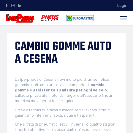
Login
CAMBIO GOMME AUTO
A CESENA
Da Iperpneus di Cesena trovi molto più di un semplice
gommista: offriamo un servizio completo di
cambio
gomme
e
assistenza su misura per ogni veicolo
,
dall’auto privata alla moto, dal furgone all’autocarro fino ai
mezzi da movimento terra e agricoli.
Grazie a tecnici qualificati e macchinari all’avanguardia, ti
garantiamo interventi rapidi, sicuri e trasparenti.
Che si tratti di pneumatici estivi, invernali o quattro stagioni,
il nostro obiettivo è lo stesso: darti un’esperienza senza