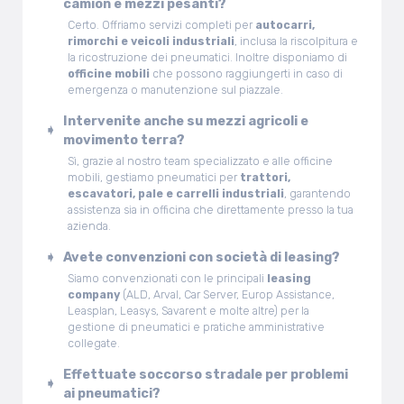
camion e mezzi pesanti?
Certo. Offriamo servizi completi per
autocarri,
rimorchi e veicoli industriali
, inclusa la riscolpitura e
la ricostruzione dei pneumatici. Inoltre disponiamo di
officine mobili
che possono raggiungerti in caso di
emergenza o manutenzione sul piazzale.
Intervenite anche su mezzi agricoli e
movimento terra?
Sì, grazie al nostro team specializzato e alle officine
mobili, gestiamo pneumatici per
trattori,
escavatori, pale e carrelli industriali
, garantendo
assistenza sia in officina che direttamente presso la tua
azienda.
Avete convenzioni con società di leasing?
Siamo convenzionati con le principali
leasing
company
(ALD, Arval, Car Server, Europ Assistance,
Leasplan, Leasys, Savarent e molte altre) per la
gestione di pneumatici e pratiche amministrative
collegate.
Effettuate soccorso stradale per problemi
ai pneumatici?