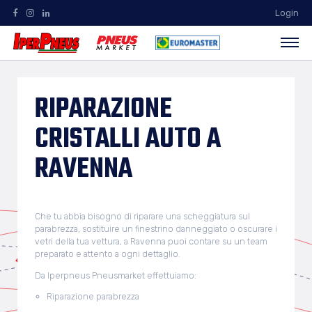
Login
RIPARAZIONE
CRISTALLI AUTO A
RAVENNA
Che tu abbia bisogno di riparare una scheggiatura sul
parabrezza, sostituire un finestrino danneggiato o oscurare i
vetri della tua vettura, a Ravenna puoi contare su un team
preparato e attento a ogni dettaglio.
Da Iperpneus Pneusmarket effettuiamo:
Riparazione parabrezza