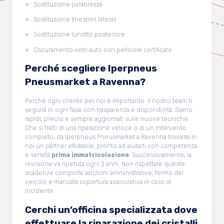
Sostituzione parabrezza
Sostituzione finestrini laterali
Sostituzione lunotto posteriore
Oscuramento vetri auto con pellicole certificate
Perché scegliere Iperpneus
Pneusmarket a Ravenna?
Perché ogni cliente per noi è importante. Il nostro team ti
seguirà in ogni fase con trasparenza e disponibilità. Siamo
rapidi, precisi e sempre aggiornati sulle nuove tecniche.
Che si tratti di una riparazione veloce o di un intervento
completo, da Iperpneus Pneusmarket a Ravenna troverai in
noi un partner affidabile, pronto ad aiutarti con competenza
e serietà.
prima immatricolazione
. Successivamente, la
revisione va ripetuta ogni 2 anni. Non rispettare queste
scadenze comporta sanzioni amministrative, fermo del
veicolo e mancata copertura assicurativa in caso di
incidente.
Cerchi un’officina specializzata dove
effettuare la riparazione dei cristalli