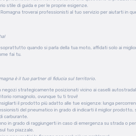
rio stile di guida e per le proprie esigenze.
magna troverai professionisti al tuo servizio per aiutarti in que
ha!
oprattutto quando si parla della tua moto, affidati solo ai migliori
me fai tu.
na è il tuo partner di fiducia sul territorio.
egozi strategicamente posizionati vicino ai caselli autostradali,
rritorio romagnolo, ovunque tu ti trovi!
igliarti il prodotto più adatto alle tue esigenze: lunga percorren
ssionisti del pneumatico in grado di indicarti il miglior prodotto, 
di carburante.
anno in grado di raggiungerti in caso di emergenza su strada o pe
ul tuo piazzale.