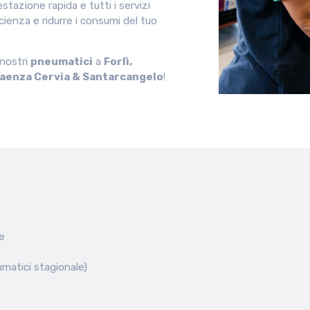
stazione rapida e tutti i servizi
icienza e ridurre i consumi del tuo
 nostri
pneumatici
a
Forlì,
Faenza Cervia & Santarcangelo
!
e
matici stagionale)