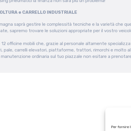
asing pneumatici la finanza non sarà più un problema!
OLTURA e CARRELLO INDUSTRIALE
gna saprà gestire le complessità tecniche e la varietà che que
te, sapremo trovare le soluzioni appropriate per il vostro veico
 12 officine mobili che, grazie al personale altamente specializz
 pale, carrelli elevatori, piattaforme, trattori, rimorchi e molto a
 manutenzione ordinaria sul tuo piazzale non esitare a prenotare 
Per fornire 