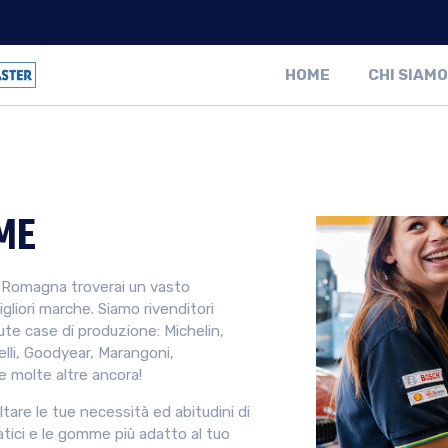
HOME
CHI SIAMO
ME
Romagna troverai un vasto
liori marche. Siamo rivenditori
iute case di produzione: Michelin,
elli, Goodyear, Marangoni,
e molte altre ancora!
ltare le tue necessità ed abitudini di
atici e le gomme più adatto al tuo