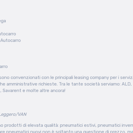
lega
utocarro
 Autocarro
arro
zi sono convenzionati con le principali leasing company per i servi
che amministrative richieste. Tra le tante società serviamo: ALD, 
 Savarent e molte altre ancora!
 Leggero/VAN
ono prodotti di elevata qualità: pneumatici estivi, pneumatici inve
tare pneumatici nuovi non è soltanto una questione di prezzo, ma 