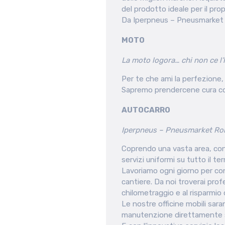
del prodotto ideale per il prop
Da Iperpneus – Pneusmarket Ro
MOTO
La moto logora… chi non ce l’
Per te che ami la perfezione, s
Sapremo prendercene cura co
AUTOCARRO
Iperpneus – Pneusmarket Romag
Coprendo una vasta area, con n
servizi uniformi su tutto il te
Lavoriamo ogni giorno per cons
cantiere. Da noi troverai profe
chilometraggio e al risparmio 
Le nostre officine mobili sar
manutenzione direttamente s