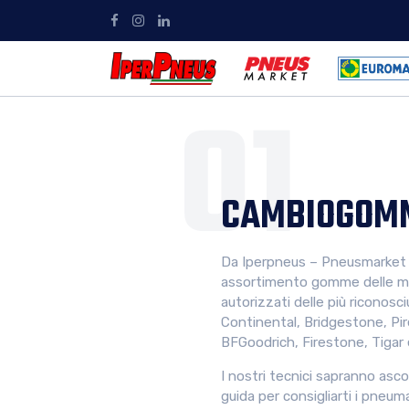
CAMBIOGOM
Da Iperpneus – Pneusmarket 
assortimento gomme delle mig
autorizzati delle più riconosc
Continental, Bridgestone, Pir
BFGoodrich, Firestone, Tigar 
I nostri tecnici sapranno asco
guida per consigliarti i pneum