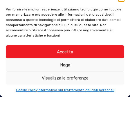
Per fornire le migliori esperienze, utilizziamo tecnologie come i cookie
per memorizzare e/o accedere alle informazioni del dispositivo. Il
consenso a queste tecnologie ci permetterà di elaborare dati come il
comportamento di navigazione o ID unici su questo sito. Non
acconsentire o ritirare il consenso può influire negativamente su
alcune caratteristiche e funzioni.
Accetta
Nega
Visualizza le preferenze
IPERPNEUS
Cookie Policy
Informativa sul trattamento dei dati personali
Forlì:
Via Correcchio, 2
47122 Forlì (FC)
Tel: 0543.777409
Fax: 0543.972185
Email: info@iperpneus.it
Ravenna: